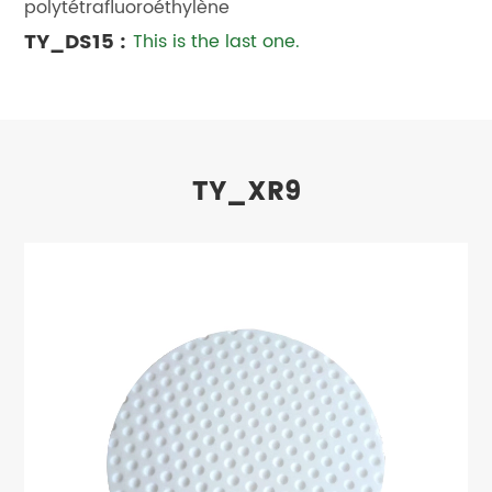
polytétrafluoroéthylène
TY_DS15 :
This is the last one.
TY_XR9