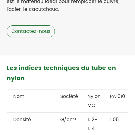
est le matériau idéal pour remplacer le cuivre,
l'acier, le caoutchouc.
Contactez-nous
Les indices techniques du tube en
nylon
Nom
Société
Nylon
PA1010
MC
Densité
G/cm³
1.12-
1.05
1.14