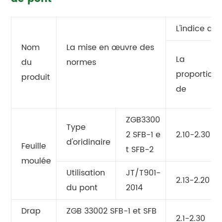
L'indice d
Nom
La mise en œuvre des
La
du
normes
proportion
produit
de
ZGB3300
Type
2 SFB-1 e
2.10-2.30
d'oridinaire
Feuille
t SFB-2
moulée
Utilisation
JT/T901-
2.13-2.20
du pont
2014
Drap
ZGB 33002 SFB-1 et SFB
2.1-2.30