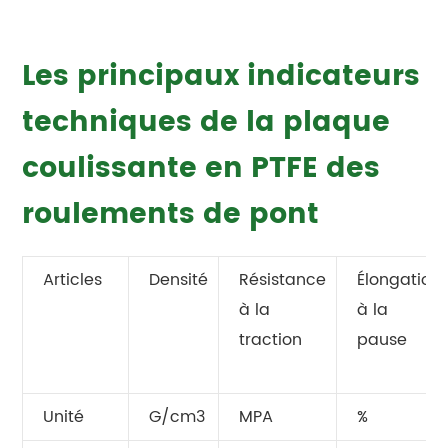
Les principaux indicateurs
techniques de la plaque
coulissante en PTFE des
roulements de pont
Articles
Densité
Résistance
Élongation
à la
à la
traction
pause
Unité
G/cm3
MPA
%