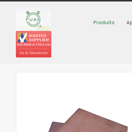
Produits
Ap
Accueil
Produits
Produits PTFE
P