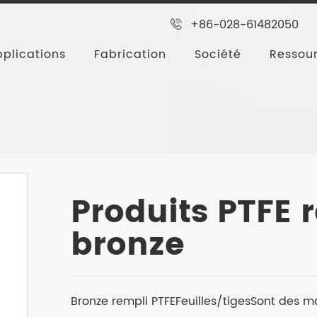
+86-028-61482050
plications
Fabrication
Société
Ressou
roduits remplis de PTFE
Produits PTFE remplis de br
Produits PTFE 
bronze
Bronze rempli PTFE
Feuilles/tiges
Sont des ma