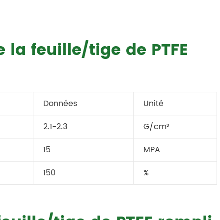
 la feuille/tige de PTFE
Données
Unité
2.1-2.3
G/cm³
15
MPA
150
%