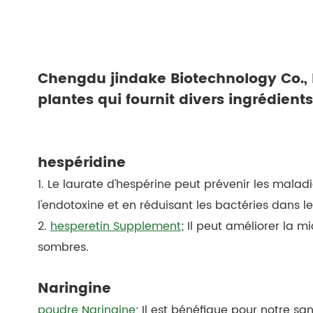
Chengdu jindake Biotechnology Co., Lt
plantes qui fournit divers ingrédients 
hespéridine
1. Le laurate d'hespérine peut prévenir les malad
l'endotoxine et en réduisant les bactéries dans le f
2.
hesperetin Supplement
; Il peut améliorer la m
sombres.
Naringine
poudre Naringine
; Il est bénéfique pour notre san