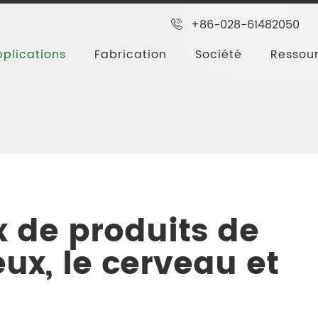
+86-028-61482050
plications
Fabrication
Société
Ressou
, du cerveau et du foie
x de produits de
ux, le cerveau et