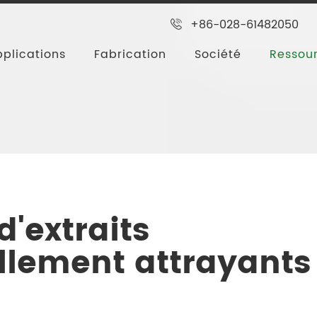
+86-028-61482050
plications
Fabrication
Société
Ressou
oppement d'extraits végétaux naturellement attrayants
'extraits
llement attrayants