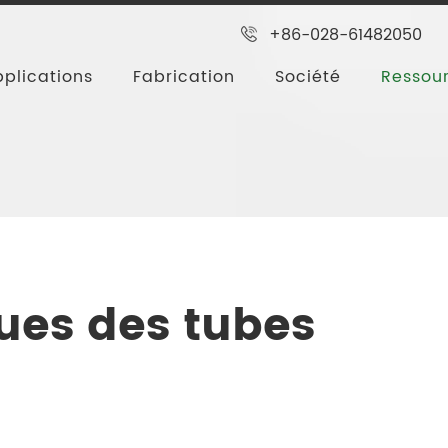
+86-028-61482050
plications
Fabrication
Société
Ressou
ractéristiques des tubes moulés par PTFE
ques des tubes