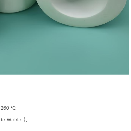
E
 260 ℃;
 de Wöhler);