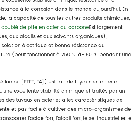
excellente stabilité chimique, résistance à la
sistance à la corrosion dans le monde aujourd'hui, En
de, la capacité de tous les autres produits chimiques,
 doublé de ptfe en acier au carbone
Est largement
des, aux alcalis et aux solvants organiques),
 isolation électrique et bonne résistance au
érature (peut fonctionner à 250 ℃ à-180 ℃ pendant une
éflon ou [PTFE, F4]) est fait de tuyaux en acier au
'une excellente stabilité chimique et traités par un
es des tuyaux en acier et a les caractéristiques de
 lente et pas facile à cultiver des micro-organismes de
nsporter l'acide fort, l'alcali fort, le sel industriel et le