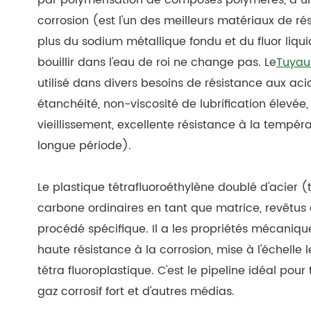
par polymérisation de composés polymères, a une 
corrosion (est l'un des meilleurs matériaux de ré
plus du sodium métallique fondu et du fluor liqui
bouillir dans l'eau de roi ne change pas. Le
Tuyau
utilisé dans divers besoins de résistance aux aci
étanchéité, non-viscosité de lubrification élevée,
vieillissement, excellente résistance à la temp
longue période).
Le plastique tétrafluoroéthylène doublé d'acier (t
carbone ordinaires en tant que matrice, revêtus d
procédé spécifique. Il a les propriétés mécaniqu
haute résistance à la corrosion, mise à l'échelle
tétra fluoroplastique. C'est le pipeline idéal pour tra
gaz corrosif fort et d'autres médias.