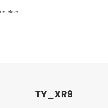
ltra-élevé
TY_XR9