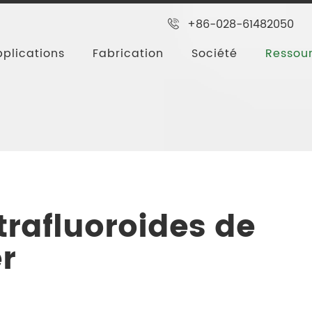
+86-028-61482050
plications
Fabrication
Société
Ressou
roduction de tétrafluoroides de doublure en acier
trafluoroides de
r